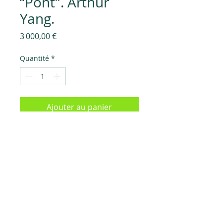
“Pont”. Arthur
Yang.
Prix
3 000,00 €
Quantité
*
Ajouter au panier
Acrylique sur toile, 75x75cm., 2023
Les frais de livraison sont à régler 
en suppément. Contactez-nous 
pour connaître le montant.