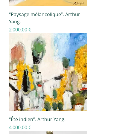
“Paysage mélancolique”. Arthur
Yang.
Prix
2 000,00 €
“Été indien”. Arthur Yang.
Prix
4 000,00 €