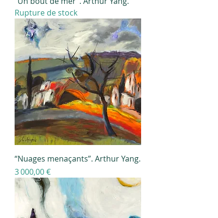
“Un bout de mer”. Arthur Yang.
Rupture de stock
“Nuages menaçants”. Arthur Yang.
Prix
3 000,00 €