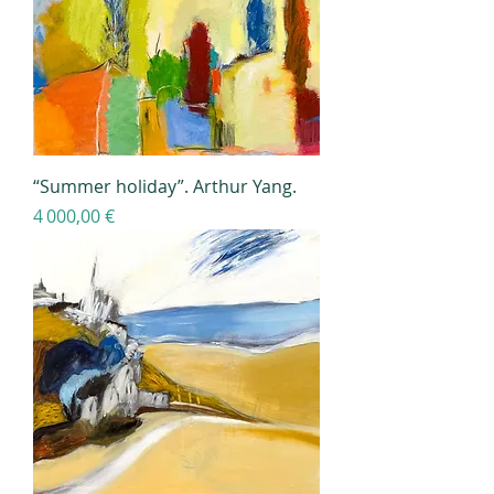
“Summer holiday”. Arthur Yang.
Prix
4 000,00 €